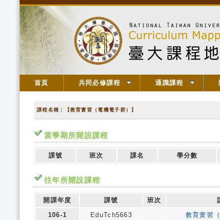
首頁
共同必修課程
通識課程
課程名稱：【教育實習（電機電子群）】
當學期所開設課程
課號
班次
課名
學分數
往年所開設課程
開課年度
課號
班次
106-1
EduTch5663
教育實習