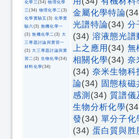
用
(34)
有機材料
化學三
(34)
物理化學
三
(34)
物理化學二
(3)
金屬化學特論
(3
化學實驗五
(3)
化學實
光譜特論
(34)
分
驗六
(3)
無機化學一
(34)
溶液態光譜
(3)
無機化學二
(3)
大
三專題討論與實習一
上之應用
(34)
無
(3)
大三專題討論與實
相關化學
(34)
奈
習二
(3)
生物化學
(34)
材料化學
(34)
(34)
奈米生物科
論
(34)
固態核磁
感測
(34)
質譜儀
生物分析化學
(3
發
(34)
單分子化
(34)
蛋白質與胜