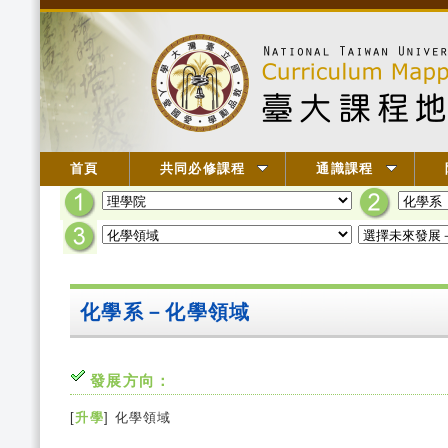
首頁
共同必修課程
通識課程
化學系－化學領域
發展方向：
[
升學
] 化學領域