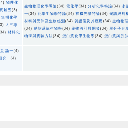
34)
物理化
生物物理化學導論
(34)
電化學
(34)
分析化學特論
(34)
永
實驗五
(3)
一
(34)
化學生物學特論
(34)
有機光譜特論
(34)
光譜與對
)
無機化學
材料與元件及生物感測
(34)
質譜儀及其應用
(34)
生物物
(3)
大三專
(34)
動態系統生物學
(34)
藥物設計與開發
(34)
單分子化
(34)
材料化
物學與實驗方法
(34)
蛋白質化學生物學
(34)
蛋白質與胜
題討論一
(4)
研究一
(4)