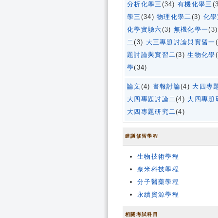
分析化學三
(34)
有機化學三
(
學三
(34)
物理化學二
(3)
化學
化學實驗六
(3)
無機化學一
(3
二
(3)
大三專題討論與實習一
題討論與實習二
(3)
生物化學
學
(34)
論文
(4)
書報討論
(4)
大四專
大四專題討論二
(4)
大四專題
大四專題研究二
(4)
建議修習學程
生物技術學程
奈米科技學程
分子醫藥學程
永續資源學程
相關考試科目