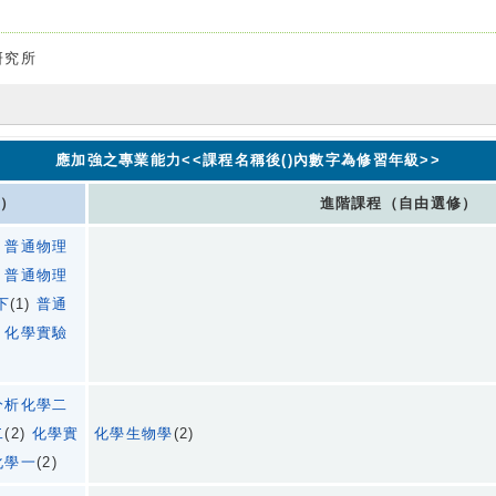
研究所
應加強之專業能力<<課程名稱後()內數字為修習年級>>
）
進階課程（自由選修）
)
普通物理
)
普通物理
下
(1)
普通
)
化學實驗
分析化學二
二
(2)
化學實
化學生物學
(2)
化學一
(2)