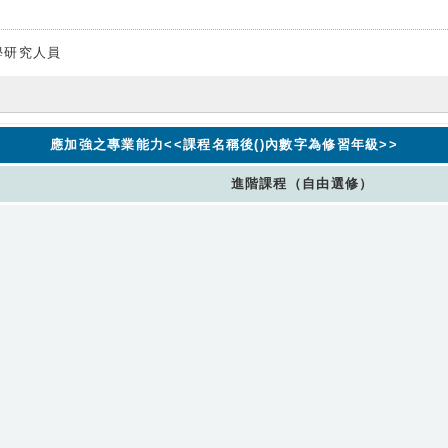
學研究人員
應加強之專業能力<<課程名稱後()內數字為修習年級>>
進階課程（自由選修）