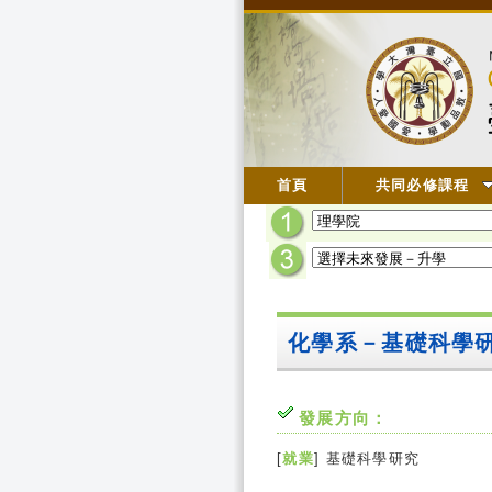
首頁
共同必修課程
化學系－基礎科學
發展方向：
[
就業
] 基礎科學研究