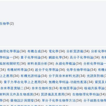
生物學
(2)
物理化學導論
(34)
有機合成
(34)
電化學
(34)
分析質譜儀
(34)
分析化學
學特論一
(34)
量子化學特論
(34)
觸媒化學
(34)
高分子化學特論
(34)
有
輻射相關研究
(34)
材料表面分析
(34)
永續化學概論
(34)
分析化學特論
(34)
有機材料導論
(34)
超分子化學導論
(34)
化學生物學特論
(34)
有機
上之應用
(34)
有機光譜特論
(34)
分子與奈米材料光譜
(34)
光譜與對稱
(
4)
量子力學在化學上之應用
(34)
無機化學特論-功能性配基
(34)
紫質及
)
奈米專題實驗二
(34)
奈米生物科技
(34)
軟物質導論
(34)
核磁共振導論
材料與元件及生物感測
(34)
質譜儀及其應用
(34)
生物物理化學特論
(34
學
(34)
藥物設計與開發
(34)
單分子化學生物學方法
(34)
分子細胞生物