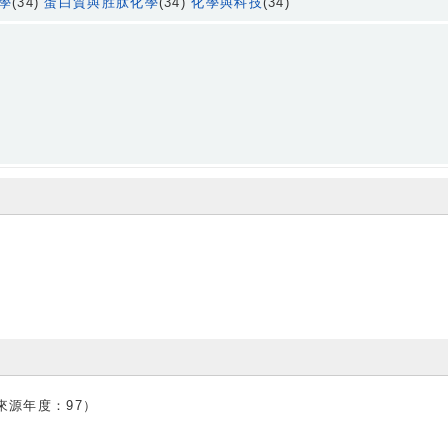
學
(34)
蛋白質與胜肽化學
(34)
化學與科技
(34)
來源年度：97）