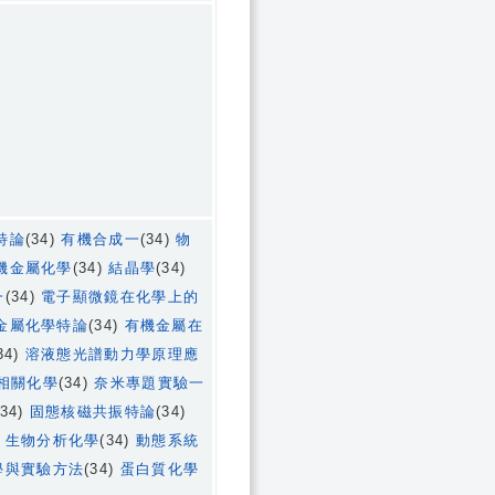
特論
(34)
有機合成一
(34)
物
機金屬化學
(34)
結晶學
(34)
一
(34)
電子顯微鏡在化學上的
金屬化學特論
(34)
有機金屬在
34)
溶液態光譜動力學原理應
相關化學
(34)
奈米專題實驗一
(34)
固態核磁共振特論
(34)
)
生物分析化學
(34)
動態系統
學與實驗方法
(34)
蛋白質化學