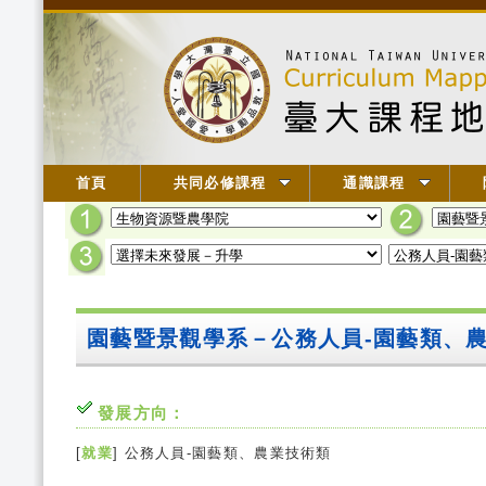
首頁
共同必修課程
通識課程
園藝暨景觀學系－公務人員-園藝類、
發展方向：
[
就業
] 公務人員-園藝類、農業技術類