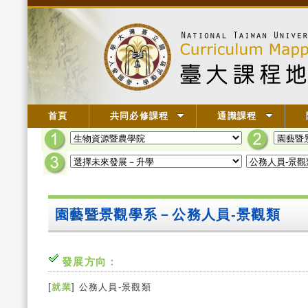
首頁
共同必修課程
通識課程
園藝暨景觀學系－公務人員-景觀類
發展方向：
[
就業
] 公務人員-景觀類