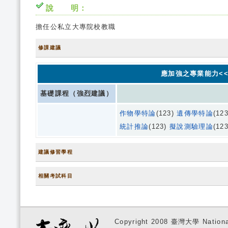
說 明：
擔任公私立大專院校教職
修課建議
應加強之專業能力<<
基礎課程（強烈建議）
作物學特論
(123)
遺傳學特論
(12
統計推論
(123)
擬說測驗理論
(12
建議修習學程
相關考試科目
Copyright 2008 臺灣大學 National