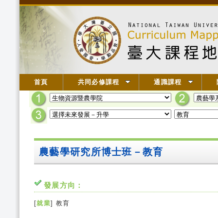
首頁
共同必修課程
通識課程
農藝學研究所博士班－教育
發展方向：
[
就業
] 教育