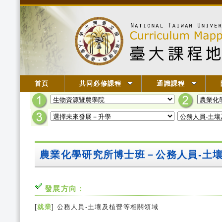
首頁
共同必修課程
通識課程
農業化學研究所博士班－公務人員-土
發展方向：
[
就業
] 公務人員-土壤及植營等相關領域