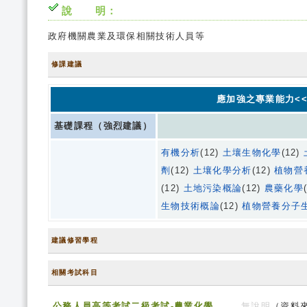
說 明：
政府機關農業及環保相關技術人員等
修課建議
應加強之專業能力<<
基礎課程（強烈建議）
有機分析
(12)
土壤生物化學
(12)
劑
(12)
土壤化學分析
(12)
植物營
(12)
土地污染概論
(12)
農藥化學
生物技術概論
(12)
植物營養分子
建議修習學程
相關考試科目
公務人員高等考試二級考試-農業化學
無說明
（資料來