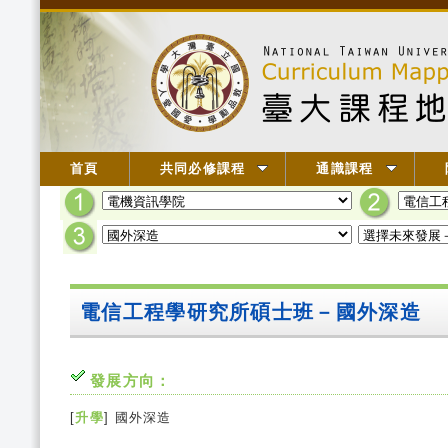
首頁
共同必修課程
通識課程
電信工程學研究所碩士班－國外深造
發展方向：
[
升學
] 國外深造