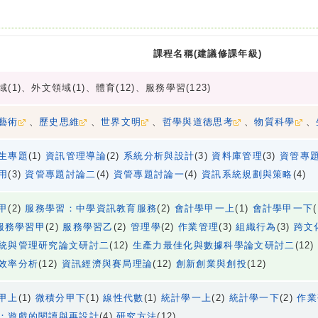
課程名稱(建議修課年級)
(1)、外文領域(1)、體育(12)、服務學習(123)
藝術
、
歷史思維
、
世界文明
、
哲學與道德思考
、
物質科學
、
生專題
(1)
資訊管理導論
(2)
系統分析與設計
(3)
資料庫管理
(3)
資管專
用
(3)
資管專題討論二
(4)
資管專題討論一
(4)
資訊系統規劃與策略
(4)
甲
(2)
服務學習：中學資訊教育服務
(2)
會計學甲一上
(1)
會計學甲一下
服務學習甲
(2)
服務學習乙
(2)
管理學
(2)
作業管理
(3)
組織行為
(3)
跨文
統與管理研究論文研討二
(12)
生產力最佳化與數據科學論文研討二
(12
效率分析
(12)
資訊經濟與賽局理論
(12)
創新創業與創投
(12)
甲上
(1)
微積分甲下
(1)
線性代數
(1)
統計學一上
(2)
統計學一下
(2)
作業
：遊戲的閱讀與再設計
(4)
研究方法
(12)