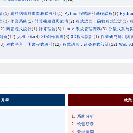
計
(1)
資料結構與進階程式設計
(1)
Python程式設計基礎課程
(1)
Pyt
言
(3)
作業系統
(2)
計算機組織與結構
(2)
程式語言：函數程式設計
(3)
(2)
商管程式設計
(1)
計算理論
(3)
Linux 系統管理實務
(3)
分散式系統
創新
(12)
人機互動
(4)
3D創作實境
(3)
3D程式設計
(1)
作業研究應用與
(3)
程式語言：函數程式設計
(12)
程式語言：命令程式設計
(12)
Web 
)
圖
升學
就業
系統分析
軟體研發
管理顧問