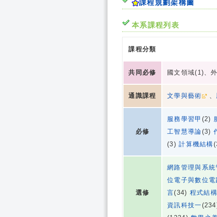
課程規劃架構圖
本系課程列表
課程分類
共同必修
國文領域(1)、外
通識課程
文學與藝術
、
服務學習甲
(2)
必修
工智慧導論
(3)
(3)
計算機結構
網路管理與系統
位電子與數位電
選修
言
(34)
程式結
資訊科技一
(23