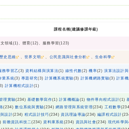
課程名稱(建議修課年級)
文領域(1)、體育(12)、服務學習(123)
歷史思維
、
世界文明
、
公民意識與社會分析
、
生命科學
服務學習乙
(3)
資料結構與演算法
(1)
線性代數
(2)
機率
(2)
演算法設計與
作業系統
(3)
專題研究
(3)
計算機系統實驗
(3)
計算機網路實驗
(3)
計算機
(3)
計算機程式設計
(1)
管理實驗
(234)
基礎數學寫作
(1)
計算機概論
(1)
物件導向程式設計
(1)
路
(234)
數位系統與實驗
(234)
網路管理與系統管理
(234)
工程數學
(23
構與設計
(234)
程式設計技巧
(234)
資訊理論導論
(234)
編譯程式設計
(2
4)
前瞻資訊科技二
(234)
資料庫系統
(234)
資訊與社會
(234)
現代科學與