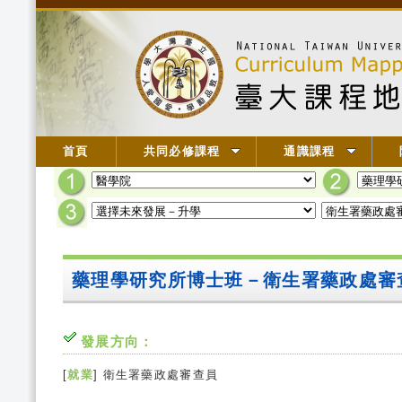
首頁
共同必修課程
通識課程
藥理學研究所博士班－衛生署藥政處
發展方向：
[
就業
] 衛生署藥政處審查員