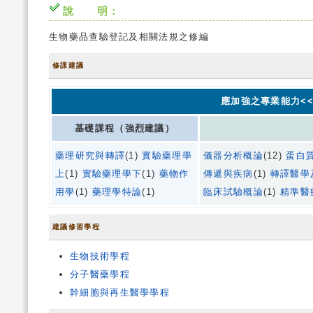
說 明：
生物藥品查驗登記及相關法規之修編
修課建議
應加強之專業能力<<
基礎課程（強烈建議）
藥理研究與轉譯
(1)
實驗藥理學
儀器分析概論
(12)
蛋白
上
(1)
實驗藥理學下
(1)
藥物作
傳遞與疾病
(1)
轉譯醫學
用學
(1)
藥理學特論
(1)
臨床試驗概論
(1)
精準醫
建議修習學程
生物技術學程
分子醫藥學程
幹細胞與再生醫學學程