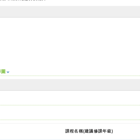
聯圖
課程名稱(建議修課年級)