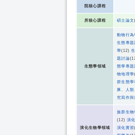
院核心課程
所核心課程
碩士論文
動物行為
生態專題
學
(12)
題討論
(1
生態學領域
態學專題
物地理學
群生態學
豚、人類
究寫作與
族群生物
(12)
演
演化生物學領域
演化實習