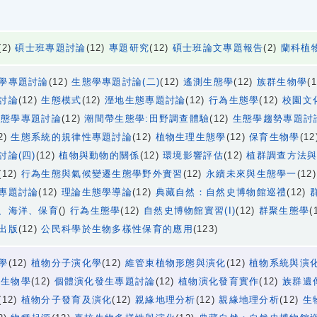
(2)
碩士班專題討論
(12)
專題研究
(12)
碩士班論文專題報告
(2)
蘭科植
學專題討論
(12)
生態學專題討論(二)
(12)
遙測生態學
(12)
族群生物學
(
討論
(12)
生態模式
(12)
溼地生態專題討論
(12)
行為生態學
(12)
校園文
生態學專題討論
(12)
潮間帶生態學:田野調查體驗
(12)
生態學趨勢專題討
2)
生態系統的規律性專題討論
(12)
植物生理生態學
(12)
保育生物學
(12
討論(四)
(12)
植物與動物的關係
(12)
環境影響評估
(12)
植群調查方法
(12)
行為生態與氣候變遷生態學野外實習
(12)
永續未來與生態學一
(12
專題討論
(12)
理論生態學導論
(12)
典藏自然：自然史博物館巡禮
(12)
、海洋、保育
()
行為生態學
(12)
自然史博物館實習(I)
(12)
群聚生態學
(
出版
(12)
公民科學於生物多樣性保育的應用
(123)
學
(12)
植物分子演化學
(12)
維管束植物形態與演化
(12)
植物系統與演
化生物學
(12)
個體演化發生專題討論
(12)
植物演化發育實作
(12)
族群遺
(12)
植物分子發育及演化
(12)
親緣地理分析
(12)
親緣地理分析
(12)
生