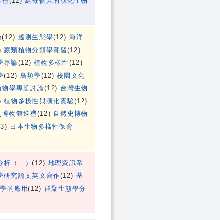
巡禮
(12)
給每個人的演化生物
論
(12)
遙測生態學
(12)
海洋
)
蕨類植物分類學實習
(12)
學專論
(12)
植物多樣性
(12)
學
(12)
鳥類學
(12)
校園文化
動物學專題討論
(12)
台灣生物
)
植物多樣性與演化實驗
(12)
史博物館巡禮
(12)
自然史博物
23)
日本生物多樣性保育
分析（二）
(12)
地理資訊系
學研究論文英文寫作
(12)
基
態學的應用
(12)
群聚生態學分