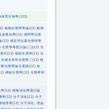
物保育生物學
(123)
12)
植物生態學專論
(12)
動物
化資產詮釋
(12)
潮間帶生態
論
(12)
穩定同位素生態學專
)
生態學專題討論(三)
(12)
生
與實作
(12)
植群生態學
(12)
生
)
永續未來與生態學二
(12)
植
群聚生態學論文選讀
(12)
鯨
12)
網絡生態學
(12)
生態學研
化學
(12)
植物演化專題討論
傳學
(12)
分子演化
(12)
分子
物地理學
(12)
分子演化: 理論