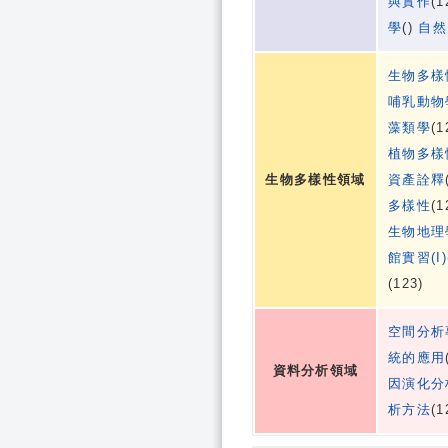
與實作
(1
學
()
自然
生物多樣
哺乳動物
藻類學
(1
植物多樣
生物多樣性領域
資產詮釋
多樣性
(1
生物地理
館實習(I)
(123)
空間分析
統的應用
資料分析領域
因演化分
析方法
(1