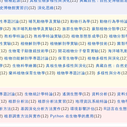
2)
物種起源
(12)
真核生物多樣性與演化
(12)
典藏自然：自然史博物館
史博物館實習(I)
(12)
演化思維
(12)
性專題討論
(12)
哺乳動物學及實驗
(12)
動物行為學
(12)
動物行為學特
學
(12)
海洋哺乳動物學及實驗
(12)
族群生物學
(12)
蕨類植物分類學
(12
2)
孢粉學特論
(12)
孢粉學特論實驗
(12)
植物形態形成學
(12)
植物分類
性實驗
(12)
植物解剖學
(12)
植物解剖學實驗
(12)
植物學技術
(12)
菌類
(12)
生物電子顯微鏡技術學
(12)
開花植物分子發育實驗
(12)
海洋哺乳
2)
植物功能解剖學專題討論
(12)
保育生物學
(12)
植物多樣性與演化
(12
學
(12)
生物科學繪圖
(12)
真核生物多樣性與演化
(12)
典藏自然：自然
(12)
蘭科植物保育生物學
(123)
植物學專題討論
(123)
多樣性與分布
(1
專題討論
(12)
生物統計學特論
(12)
遙測生態學
(12)
資料分析
(12)
資料
(12)
植群分析法
(12)
植群分析法實習
(12)
地理資訊系統特論
(12)
生物
析方法
(12)
基因演化分析方法實作
(12)
環境影響評估
(12)
R語言在生
2)
植群調查方法與實作
(12)
Python 在生物學的應用
(12)