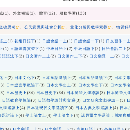
(1)、外文領域(1)、體育(12)、服務學習(123)
道德思考
、
公民意識與社會分析
、
量化分析與數學素養
、
物質科
語上
(1)
初級日語下
(1)
日語會話一上
(1)
日語會話一下
(1)
日文習作一
上
(1)
日語聽講實習下
(1)
中級日語上
(2)
中級日語下
(2)
日語會話二上
(
日語語法下
(2)
日文習作二上
(2)
日文習作二下
(2)
日文翻譯一上
(2)
日文
化上
(2)
日本文化下
(2)
日本童話選讀上
(2)
日本童話選讀下
(2)
日本文
(3)
日本語言學概論下
(3)
日本文學史上
(3)
日本文學史下
(3)
日本文學
(3)
日本歷史上
(34)
日本歷史下
(34)
日本隨筆文學導讀
(3)
日本隨筆文
)
日語教育學概論
(3)
日語教學設計與實踐
(3)
日文研究文獻導讀一
(3)
文學選讀上
(4)
日本近現代文學選讀下
(4)
日本古典文學選讀上
(4)
日本
專題討論下
(4)
學士論文上
(4)
學士論文下
(4)
諾貝爾文學選讀：川端康
文
(34)
日文翻譯二上
(3)
日文翻譯二下
(3)
高級日語上
(3)
高級日語下
(3