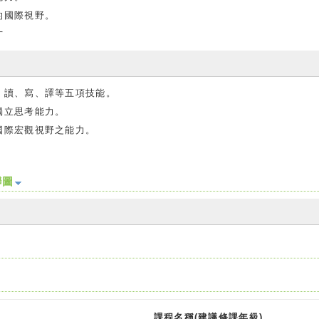
的國際視野。
才
、讀、寫、譯等五項技能。
獨立思考能力。
國際宏觀視野之能力。
聯圖
課程名稱(建議修課年級)