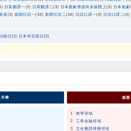
4)
日英翻譯一
(3)
日英翻譯二
(3)
日本戲劇導讀與多媒體上
(3)
日本戲劇
表達
(3)
新聞日語一
(34)
新聞日語二
(34)
日語口譯一
(4)
日語口譯二
(4
治探討
(3)
日本外交探討
(3)
圖
升學
就業
教學領域
工商金融領域
文化翻譯傳播領域