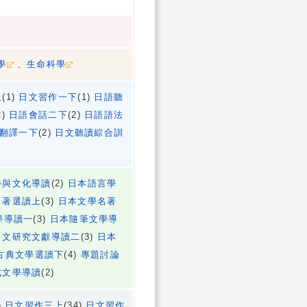
學
、
生命科學
上
(1)
日文習作一下
(1)
日語聽
2)
日語會話二下
(2)
日語語法
翻譯一下
(2)
日文聽讀綜合訓
學與文化導讀
(2)
日本語言學
名著選讀上
(3)
日本文學名著
學導讀一
(3)
日本隨筆文學導
日文研究文獻導讀二
(3)
日本
古典文學選讀下
(4)
專題討論
成文學導讀
(2)
)
日文習作三上
(34)
日文習作