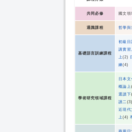
共同必修
國文領域
通識課程
哲學與
初級日
講實習
基礎語言訓練課程
上
(2)
練
(4)
日本文
概論上
選讀下
學術研究領域課程
讀二
(3
近現代
上
(4)
商用日