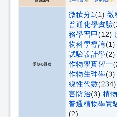
通識課程
文學與藝術
、
歷史思維
微積分1
(1)
微
普通化學實驗
務學習甲
(12)
物科學導論
(1
試驗設計學
(2
作物學實習一
系核心課程
作物生理學
(3
線性代數
(234
害防治
(3)
植
普通植物學實
(2)