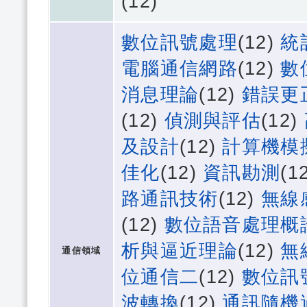
(12)
數位訊號處理
(12)
統
電腦通信網路
(12)
數
消息理論
(12)
錯誤更
(12)
偵測與評估
(12)
及設計
(12)
計算機模
佳化
(12)
資訊勘測
(1
路通訊技術
(12)
無線
(12)
數位語音處理概
析與逼近理論
(12)
無
通信領域
位通信二
(12)
數位訊
波轉換
(12)
通訊隨機