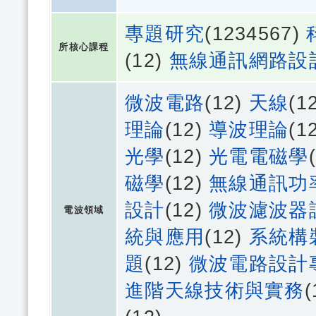
專題研究
(1234567)
所核心課程
(12)
無線通訊網路設
微波電路
(12)
天線
(1
理論
(12)
導波理論
(1
光學
(12)
光電電磁學
磁學
(12)
無線通訊功
設計
(12)
微波濾波器
電波領域
統與應用
(12)
系統構
題
(12)
微波電路設計
進階天線技術與實務
(