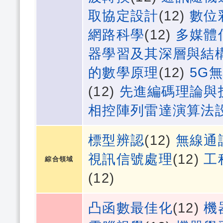
取協定設計
(12)
數位
網路科學
(12)
多媒體
器學習及其深層與結
的數學原理
(12)
5G
(12)
先進編碼理論與
相控陣列雷達演算法
標型辨認
(12)
無線通
視訊信號處理
(12)
工
綜合領域
(12)
凸函數最佳化
(12)
機