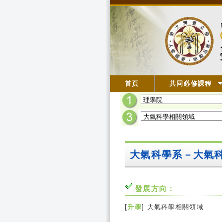
首頁
共同必修課程
大氣科學系－大氣
發展方向：
[
升學
] 大氣科學相關領域