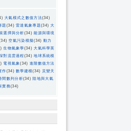
4)
大氣模式之數值方法
(34)
專題
(34)
雷達氣象專題
(34)
大
策選擇與分析
(34)
能源與環境
(34)
空氣污染模擬
(34)
動力
4)
生物氣象學
(34)
大氣科學英
深對流雲過程
(34)
地球系統模
4)
電視氣象
(34)
進階數值方法
實作
(34)
數學建模
(34)
災變天
時間數列分析
(34)
陸地與大氣
與實務
(34)