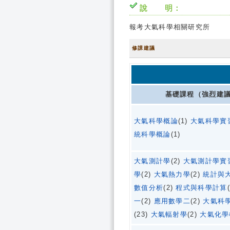
說 明：
報考大氣科學相關研究所
修課建議
基礎課程（強烈建
大氣科學概論
(1)
大氣科學實
統科學概論
(1)
大氣測計學
(2)
大氣測計學實
學
(2)
大氣熱力學
(2)
統計與
數值分析
(2)
程式與科學計算
一
(2)
應用數學二
(2)
大氣科
(23)
大氣輻射學
(2)
大氣化學