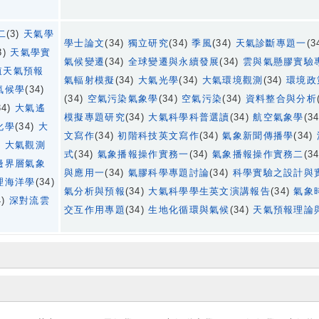
二
(3)
天氣學
學士論文
(34)
獨立研究
(34)
季風
(34)
天氣診斷專題一
(3
3)
天氣學實
氣候變遷
(34)
全球變遷與永續發展
(34)
雲與氣懸膠實驗
值天氣預報
氣輻射模擬
(34)
大氣光學
(34)
大氣環境觀測
(34)
環境政
氣候學
(34)
(34)
空氣污染氣象學
(34)
空氣污染
(34)
資料整合與分析
34)
大氣遙
模擬專題研究
(34)
大氣科學科普選讀
(34)
航空氣象學
(3
化學
(34)
大
文寫作
(34)
初階科技英文寫作
(34)
氣象新聞傳播學
(34)
)
大氣觀測
式
(34)
氣象播報操作實務一
(34)
氣象播報操作實務二
(3
邊界層氣象
與應用一
(34)
氣膠科學專題討論
(34)
科學實驗之設計與
理海洋學
(34)
氣分析與預報
(34)
大氣科學學生英文演講報告
(34)
氣象
4)
深對流雲
交互作用專題
(34)
生地化循環與氣候
(34)
天氣預報理論