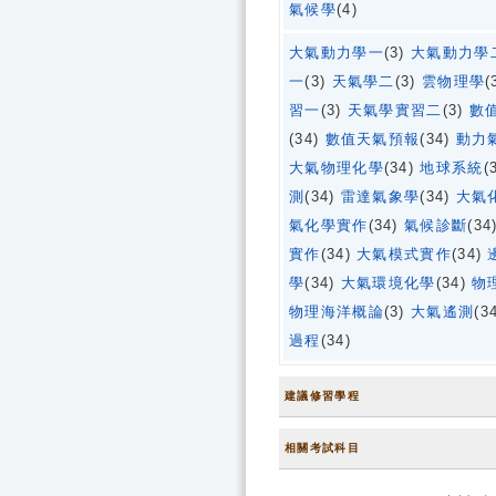
氣候學
(4)
大氣動力學一
(3)
大氣動力學
一
(3)
天氣學二
(3)
雲物理學
(
習一
(3)
天氣學實習二
(3)
數
(34)
數值天氣預報
(34)
動力
大氣物理化學
(34)
地球系統
(
測
(34)
雷達氣象學
(34)
大氣
氣化學實作
(34)
氣候診斷
(34
實作
(34)
大氣模式實作
(34)
學
(34)
大氣環境化學
(34)
物
物理海洋概論
(3)
大氣遙測
(3
過程
(34)
建議修習學程
相關考試科目