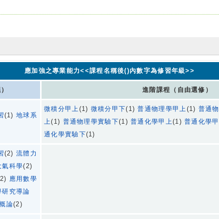
應加強之專業能力<<課程名稱後()內數字為修習年級>>
議）
進階課程（自由選修）
微積分甲上
(1)
微積分甲下
(1)
普通物理學甲上
(1)
普通
習
(1)
地球系
上
(1)
普通物理學實驗下
(1)
普通化學甲上
(1)
普通化學
通化學實驗下
(1)
習
(2)
流體力
大氣科學
(2)
(2)
應用數學
學研究導論
概論
(2)