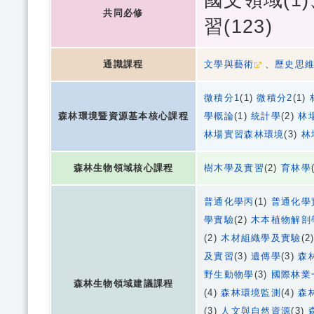
共同必修
習(123)
通識課程
文學與藝術
、
歷史思
微積分1
(1)
微積分2
(1)
森林環境暨資源基本核心課程
學概論
(1)
統計學
(2)
林
林場實習森林環境
(3)
林
森林生物領域核心課程
樹木學及實習
(2)
育林學
普通化學丙
(1)
普通化學
學實驗
(2)
木本植物解剖
(2)
木材組織學及實驗
(2
及實習
(3)
遺傳學
(3)
森
野生動物學
(3)
國際林業
森林生物領域建議課程
(4)
森林環境監測
(4)
森
(3)
人文與自然資源
(3)