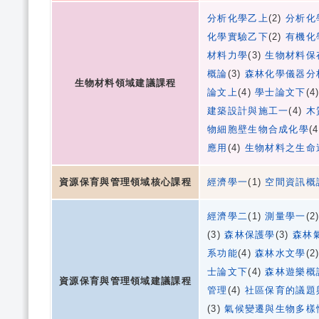
分析化學乙上
(2)
分析化
化學實驗乙下
(2)
有機化
材料力學
(3)
生物材料保
概論
(3)
森林化學儀器分
生物材料領域建議課程
論文上
(4)
學士論文下
(4
建築設計與施工一
(4)
木
物細胞壁生物合成化學
(
應用
(4)
生物材料之生命
資源保育與管理領域核心課程
經濟學一
(1)
空間資訊概
經濟學二
(1)
測量學一
(2
(3)
森林保護學
(3)
森林
系功能
(4)
森林水文學
(2
士論文下
(4)
森林遊樂概
資源保育與管理領域建議課程
管理
(4)
社區保育的議題
(3)
氣候變遷與生物多樣