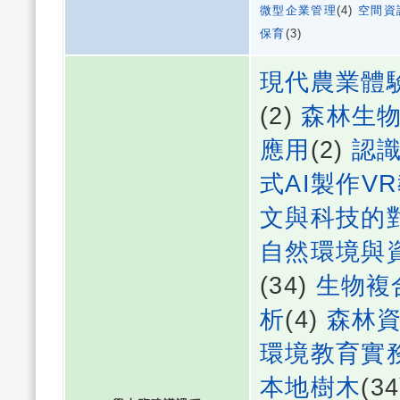
微型企業管理
(4)
空間資
保育
(3)
現代農業體
(2)
森林生
應用
(2)
認
式AI製作V
文與科技的
自然環境與
(34)
生物複
析
(4)
森林
環境教育實
本地樹木
(3